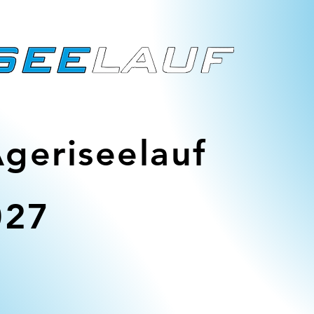
Ägeriseelauf
027