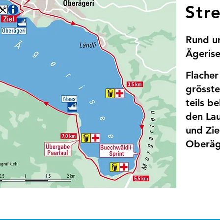
Str
Rund um
Ägeris
Flacher
grösste
teils b
den Lau
und Zie
Oberäg