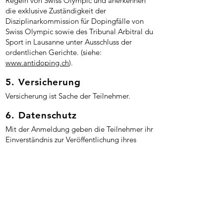
Regeln von Swiss Olympic und anerkennen
die exklusive Zuständigkeit der
Disziplinarkommission für Dopingfälle von
Swiss Olympic sowie des Tribunal Arbitral du
Sport in Lausanne unter Ausschluss der
ordentlichen Gerichte. (siehe:
www.antidoping.ch
).
5. Versicherung
Versicherung ist Sache der Teilnehmer.
6. Datenschutz
Mit der Anmeldung geben die Teilnehmer ihr
Einverständnis zur Veröffentlichung ihres
Namens, Jahrgangs, Wohngemeinde sowie
Laufzeit und Rangierung auf offiziellen Start-
/ Ranglisten in gedruckter und elektronischer
Form durch den Veranstalter oder Dritte (zum
Beispiel Presse). Der Veranstalter verzichtet
darauf, auf öffentlich zugänglichen
Dokumenten die vollständigen